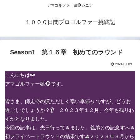
アマゴルファー猿🐵シニア
１０００日間プロゴルファー挑戦記
Season1 第１６章 初めてのラウンド
2024.07.09
こんにちは🌞
アマゴルファー猿🐵です。
皆さま、師走💨の慌ただしく寒い季節⛄ ですが、どうお
過ごしでしょうか？👂 ２０２３年１２月、今年も残りわ
ずかとなりました。
今回の記事は、先日行ってきました、義弟との記念すべき
初プライベートラウンドの結果です⛳２０２３年３月から