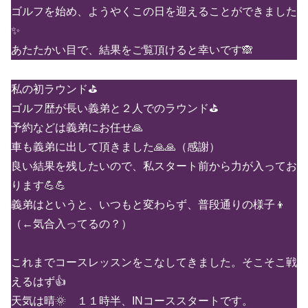
ゴルフを始め、ようやくこの日を迎えることができました
✨
あたたかい目で、結果をご覧頂けると幸いです🙈
私の初ラウンド⛳
ゴルフ歴が長い義弟と２人でのラウンド⛳
予約などは義弟にお任せ🙏
車も義弟に出して頂きました🙏🙏（感謝）
良い結果を残したいので、私スタート前から力が入ってお
ります💪💪
義弟はというと、いつもと変わらず、普段通りの様子👦
（←気合入ってるの？）
これまでコースレッスンをこなしてきました。そこそこ戦
えるはず👍
天気は晴🌞 １１時半、INコーススタートです。