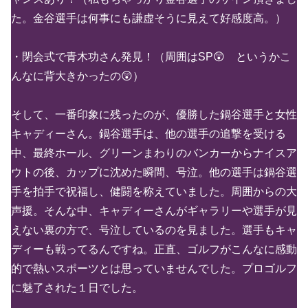
た。金谷選手は何事にも謙虚そうに見えて好感度高。）
・閉会式で青木功さん発見！（周囲はSP😲 というかこ
んなに背大きかったの😲）
そして、一番印象に残ったのが、優勝した鍋谷選手と女性
キャディーさん。鍋谷選手は、他の選手の追撃を受ける
中、最終ホール、グリーンまわりのバンカーからナイスア
ウトの後、カップに沈めた瞬間、号泣。他の選手は鍋谷選
手を拍手で祝福し、健闘を称えていました。周囲からの大
声援。そんな中、キャディーさんがギャラリーや選手が見
えない裏の方で、号泣しているのを見ました。選手もキャ
ディーも戦ってるんですね。正直、ゴルフがこんなに感動
的で熱いスポーツとは思っていませんでした。プロゴルフ
に魅了された１日でした。