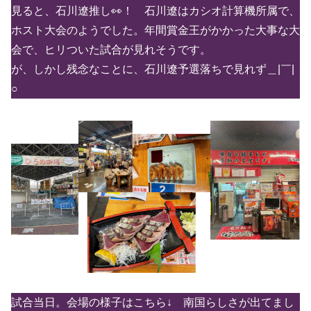
見ると、石川遼推し👀！ 石川遼はカシオ計算機所属で、
ホスト大会のようでした。年間賞金王がかかった大事な大
会で、ヒリついた試合が見れそうです。
が、しかし残念なことに、石川遼予選落ちで見れず＿|￣|
○
試合当日。会場の様子はこちら↓ 南国らしさが出てまし