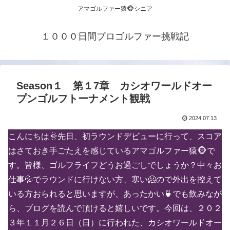
アマゴルファー猿🐵シニア
１０００日間プロゴルファー挑戦記
Season１ 第１7章 カシオワールドオー
プンゴルフトーナメント観戦
2024.07.13
こんにちは🌞先日、初ラウンドデビューに行って、スコア
はさておき手ごたえを感じているアマゴルファー猿🐵で
す。皆様、ゴルフライフどうお過ごしでしょうか？中々お
仕事💦でラウンドに行けない方、寒い🥶ので外出を控えて
いる方おられると思いますが、あったかい🍵でも飲みなが
ら、ブログを読んで頂けると嬉しいです。今回は、２０２
３年１１月２６日（日）に行われた、カシオワールドオー