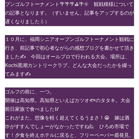
プンゴルフトーナメント🌴🌴🌴⛳🌴🌞 観戦模様について
の記事となります。（すいません、記事をアップするのが
遅くなりました💧
）
１０月に、福岡シニアオープンゴルフトーナメント観戦に
行き、前記事で初心者ながらの感想ブログを書かせて頂き
ました✍ 今回はオールプロで行われる大会。場所は、
Kochi黒潮カントリークラブ、どんな大会だったかを綴っ
てみます✍
ゴルフの前に、一つ。
開催は高知県。高知県といえばカツオ🐟のタタキ。大会
前日家族で食べました🥢
これがまた、想像を軽く超えてくるうまさ！😁 嫁は酒
🍺がすすんでしょーがなかったですね🙋 ひろめ市場で
す！夕食を終えホテルに戻ると、フリーペーパー📰発見。