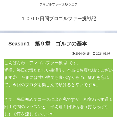
アマゴルファー猿🐵シニア
１０００日間プロゴルファー挑戦記
Season1 第９章 ゴルフの基本
2024.06.15
2024.06.07
こんばんわ アマゴルファー猿🐵 です。
皆様、毎日の慌ただしい生活💦、本当にお疲れ様でござい
ます😌 たまには甘い物でも食べながら🍰、疲れを忘れ
て、今回のブログを楽しんで頂けると幸いです🙏。
さて、先日初めてコースに出た私ですが、相変わらず週１
回１時間のレッスンと、平均週１回練習場（打ちっぱな
し）で汗を流しています🏃