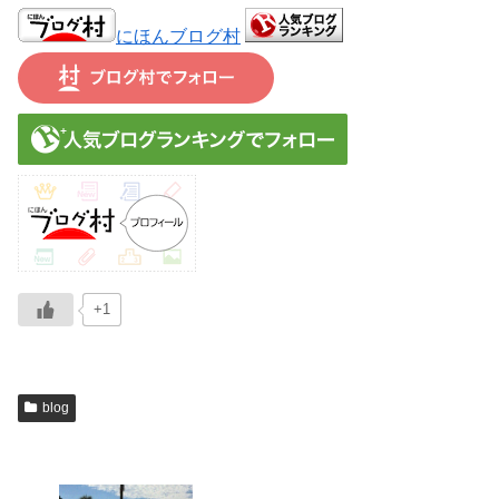
にほんブログ村
+1
blog