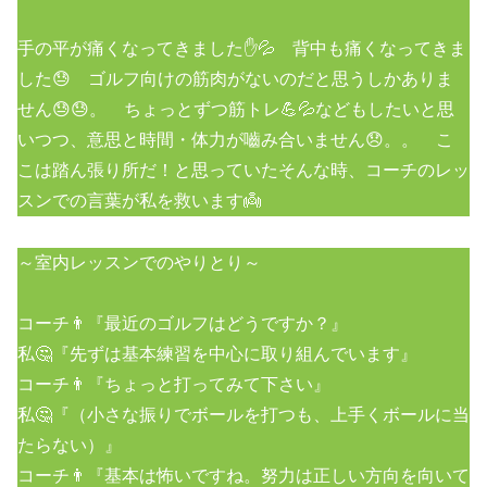
手の平が痛くなってきました✋💦 背中も痛くなってきま
した😓 ゴルフ向けの筋肉がないのだと思うしかありま
せん😓😓。 ちょっとずつ筋トレ💪💦などもしたいと思
いつつ、意思と時間・体力が嚙み合いません😞。。 こ
こは踏ん張り所だ！と思っていたそんな時、コーチのレッ
スンでの言葉が私を救います👼
～室内レッスンでのやりとり～
コーチ👨『最近のゴルフはどうですか？』
私🤔『先ずは基本練習を中心に取り組んでいます』
コーチ👨『ちょっと打ってみて下さい』
私🤔『（小さな振りでボールを打つも、上手くボールに当
たらない）』
コーチ👨『基本は怖いですね。努力は正しい方向を向いて